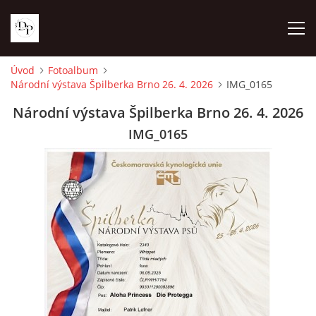
Úvod
Fotoalbum
Národní výstava Špilberka Brno 26. 4. 2026
IMG_0165
ÚVOD
Národní výstava Špilberka Brno 26. 4. 2026
NOVINKY
IMG_0165
NAŠE FENY
VRHY
FOTOALBUM
KONTAKTY