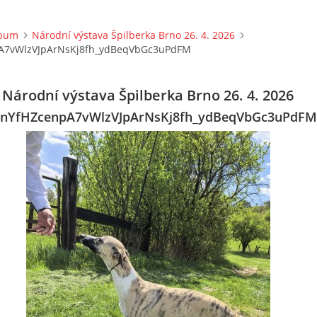
lbum
Národní výstava Špilberka Brno 26. 4. 2026
pA7vWlzVJpArNsKj8fh_ydBeqVbGc3uPdFM
Národní výstava Špilberka Brno 26. 4. 2026
t.nYfHZcenpA7vWlzVJpArNsKj8fh_ydBeqVbGc3uPdFM