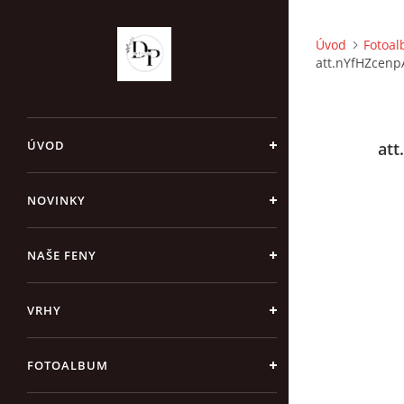
Úvod
Fotoa
att.nYfHZcen
ÚVOD
at
NOVINKY
NAŠE FENY
VRHY
FOTOALBUM