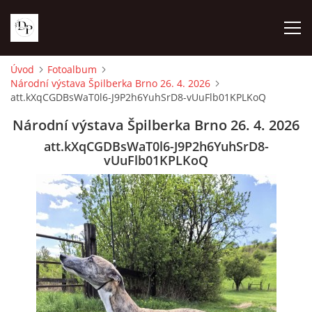
Úvod
Fotoalbum
Národní výstava Špilberka Brno 26. 4. 2026
ÚVOD
att.kXqCGDBsWaT0l6-J9P2h6YuhSrD8-vUuFlb01KPLKoQ
Národní výstava Špilberka Brno 26. 4. 2026
NOVINKY
att.kXqCGDBsWaT0l6-J9P2h6YuhSrD8-
vUuFlb01KPLKoQ
NAŠE FENY
VRHY
FOTOALBUM
KONTAKTY