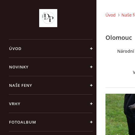
Úvod
Naše f
Olomouc
ÚVOD
Národní 
NOVINKY
V
NAŠE FENY
VRHY
FOTOALBUM