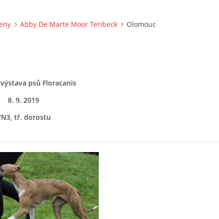
eny
Abby De Marte Moor Teribeck
Olomouc
výstava psů Floracanis
8. 9. 2019
N3, tř. dorostu